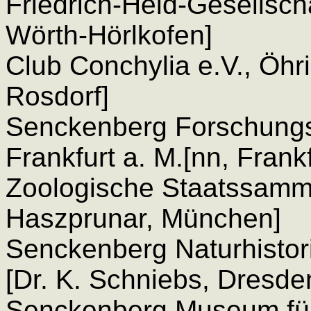
Friedrich-Held-Gesellsch
Wörth-Hörlkofen]
Club Conchylia e.V., Öhr
Rosdorf]
Senckenberg Forschungs
Frankfurt a. M.[nn, Frankf
Zoologische Staatssamml
Haszprunar, München]
Senckenberg Naturhisto
[Dr. K. Schniebs, Dresde
Senckenberg Museum für 